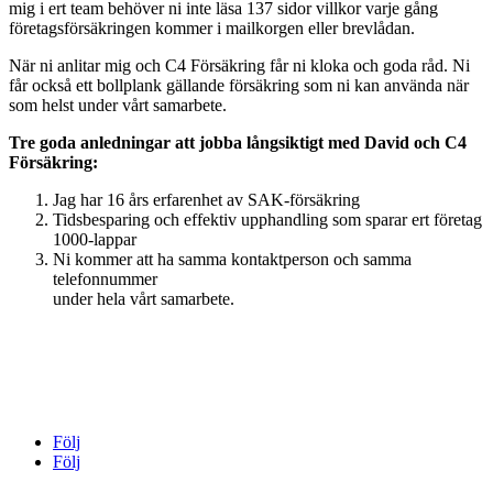
mig i ert team behöver ni inte läsa 137 sidor villkor varje gång
företagsförsäkringen kommer i mailkorgen eller brevlådan.
När ni anlitar mig och C4 Försäkring får ni kloka och goda råd. Ni
får också ett bollplank gällande försäkring som ni kan använda när
som helst under vårt samarbete.
Tre goda anledningar att jobba långsiktigt med David och C4
Försäkring:
Jag har 16 års erfarenhet av SAK-försäkring
Tidsbesparing och effektiv upphandling som sparar ert företag
1000-lappar
Ni kommer att ha samma kontaktperson och samma
telefonnummer
under hela vårt samarbete.
C4 Försäkring AB
Skoglösavägen 300-16
291 93 Önnestad
Följ
Följ