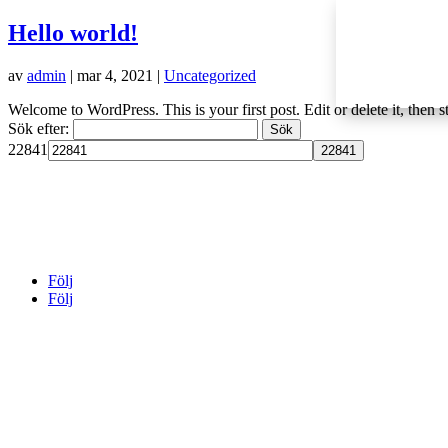
Hello world!
av
admin
|
mar 4, 2021
|
Uncategorized
Welcome to WordPress. This is your first post. Edit or delete it, then st
Sök efter:
22841
C4 Försäkring AB
Skoglösavägen 300-16
291 93 Önnestad
Följ
Följ